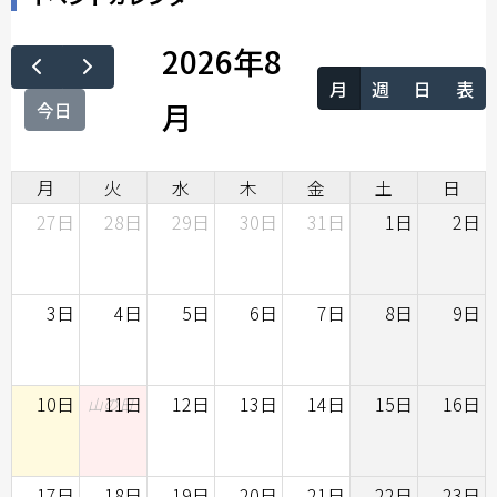
2026年8
月
週
日
表
月
今日
月
火
水
木
金
土
日
27日
28日
29日
30日
31日
1日
2日
3日
4日
5日
6日
7日
8日
9日
10日
11日
12日
13日
14日
15日
16日
山の日
17日
18日
19日
20日
21日
22日
23日