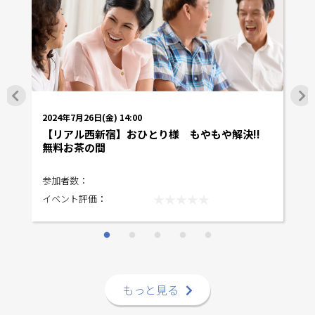
2024年7月26日(金) 14:00
20
!!
【リアル西新宿】おひとり様 もやもや解決!!
【
無料お茶の間
無
参加者数：
参
★★★★★
イベント評価：
イ
もっと見る