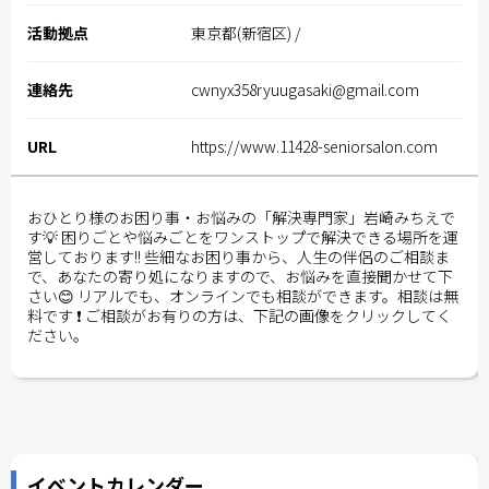
活動拠点
東京都(新宿区) /
連絡先
cwnyx358ryuugasaki@gmail.com
URL
https://www.11428-seniorsalon.com
おひとり様のお困り事・お悩みの「解決専門家」岩崎みちえで
す💡
困りごとや悩みごとをワンストップで解決できる場所を運
営しております!!
些細なお困り事から、人生の伴侶のご相談ま
で、あなたの寄り処になりますので、お悩みを直接聞かせて下
さい😊
リアルでも、オンラインでも相談ができます。相談は無
料です ❗️
ご相談がお有りの方は、下記の画像をクリックしてく
ださい。
イベントカレンダー