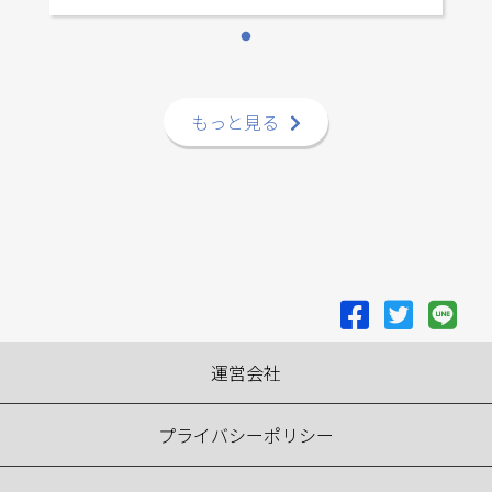
を創る街へ。」 ミッション (現在の役割や目
的) 夕張の自然や特産品、人々の魅力を全
国・世界に伝え、新たな価値を創出します。
地域の人々や子供たちと協力し、夕張の未来
を共に考え、実践的な活動で街の活性化を推
もっと見る
進します。 知恵や技術、人のネットワークを
活用し、夕張が直面する問題を解決するため
の新しい方法を模索・実行します。 夕張の成
功事例を通じて、日本全体の地方活性化のモ
デルとしての役割を果たします。 バリュー
（価値観や組織の信念） 地域愛 夕張の歴史、
文化、自然を尊重し、地域の持つ価値を最大
限に引き出すことを追求します。 共創 地域の
住民、事業者、子供たちとの協力を大切に
運営会社
し、一緒に夕張の未来を築いていきます。 挑
戦と革新 新しいアイディアや方法を恐れずに
取り入れ、夕張の課題解決に向けて常に最前
プライバシーポリシー
線での挑戦を続けます。 継承と成長 現在の取
り組みを次世代に引き継ぐことの大切さを認