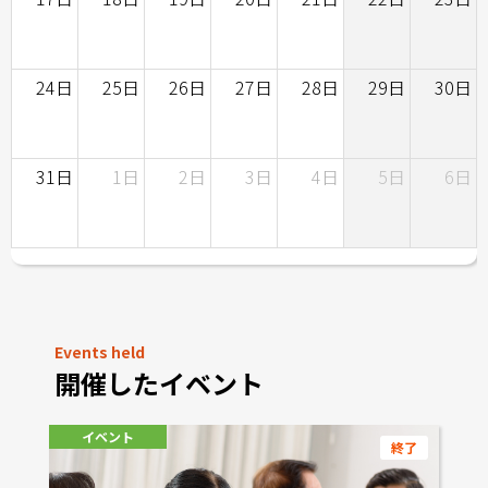
24日
25日
26日
27日
28日
29日
30日
31日
1日
2日
3日
4日
5日
6日
Events held
開催したイベント
イベント
終了
終了