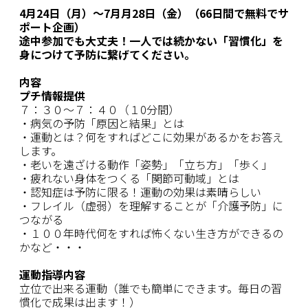
4月24日（月）〜7月月28日（金）（66日間で無料でサ
ポート企画）
途中参加でも大丈夫！一人では続かない「習慣化」を
身につけて予防に繋げてください。
内容
プチ情報提供
７：３０〜７：４０（１0分間）
・病気の予防「原因と結果」とは
・運動とは？何をすればどこに効果があるかをお答え
します。
・老いを遠ざける動作「姿勢」「立ち方」「歩く」
・疲れない身体をつくる「関節可動域」とは
・認知症は予防に限る！運動の効果は素晴らしい
・フレイル（虚弱）を理解することが「介護予防」に
つながる
・１００年時代何をすれば怖くない生き方ができるの
かなど・・・
運動指導内容
立位で出来る運動（誰でも簡単にできます。毎日の習
慣化で成果は出ます！）